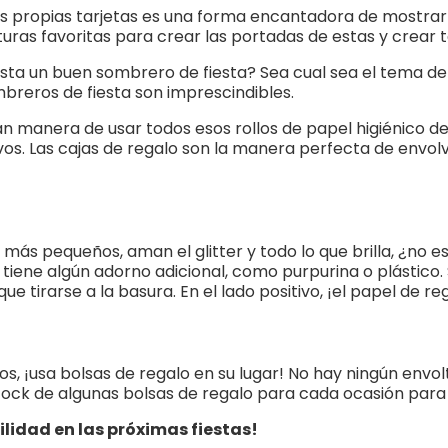
s propias tarjetas es una forma encantadora de mostrar
turas favoritas para crear las portadas de estas y crear ta
usta un buen sombrero de fiesta? Sea cual sea el tema de
ombreros de fiesta son imprescindibles.
an manera de usar todos esos rollos de papel higiénico d
vos. Las cajas de regalo son la manera perfecta de envo
 más pequeños, aman el glitter y todo lo que brilla, ¿no 
o tiene algún adorno adicional, como purpurina o plástico.
que tirarse a la basura. En el lado positivo, ¡el papel de 
s, ¡usa bolsas de regalo en su lugar! No hay ningún envolt
ck de algunas bolsas de regalo para cada ocasión para reut
ilidad en las próximas fiestas!