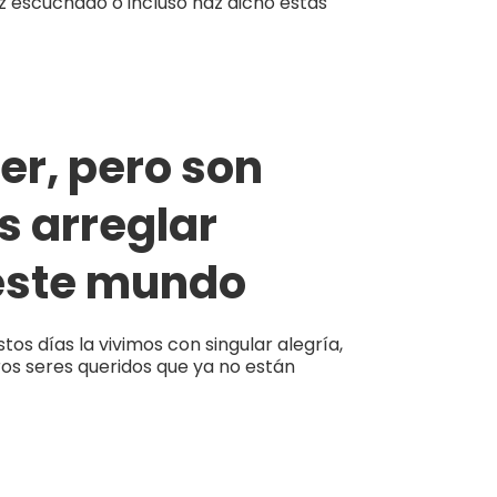
z escuchado o incluso haz dicho estas
er, pero son
 arreglar
 este mundo
os días la vivimos con singular alegría,
ros seres queridos que ya no están