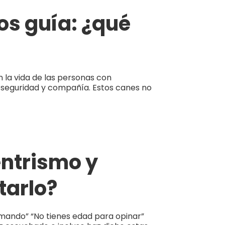
ros guía: ¿qué
 la vida de las personas con
, seguridad y compañía. Estos canes no
entrismo y
arlo?
 mando” “No tienes edad para opinar”