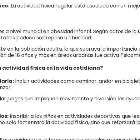
ico:
La actividad física regular está asociada con un me
 a nivel mundial en obesidad infantil. Según datos de la
 19 años padece sobrepeso u obesidad.
nte en la población adulta, lo que subraya la importanci
ación de 18 años y más en áreas urbanas fue activa físicam
actividad física en la vida cotidiana?
iaria:
Incluir actividades como caminar, andar en bicicleta 
nzar.
ar juegos que impliquen movimiento y diversión les ayuda
dos:
Inscribir a los niños en actividades deportivas que le
 solo fomentará la actividad física, sino que reforzará las
os y cuidadores debemos ser los modelos a seguir de lo