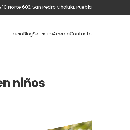
10 Norte 603, San Pedro Cholula, Puebla
Inicio
Blog
Servicios
Acerca
Contacto
en niños