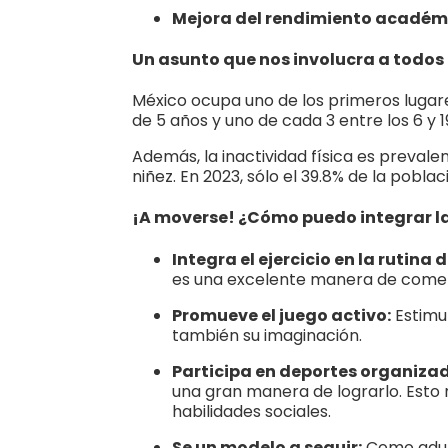
Mejora del rendimiento académ
Un asunto que nos involucra a todos
México ocupa uno de los primeros lugares
de 5 años y uno de cada 3 entre los 6 y
Además, la inactividad física es prevale
niñez. En 2023, sólo el 39.8% de la pobl
¡A moverse! ¿Cómo puedo integrar la 
Integra el ejercicio en la rutina d
es una excelente manera de come
Promueve el juego activo:
Estimul
también su imaginación.
Participa en deportes organiza
una gran manera de lograrlo. Esto no
habilidades sociales.
Se un modelo a seguir:
Como adult