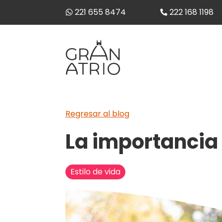
221 655 8474
222 168 1198
Regresar al blog
La importancia 
Estilo de vida