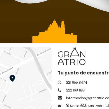
Tu punto de encuentr
221 655 8474
222 168 1198
informacion@granatrio.c
10 Norte 603, San Pedro C