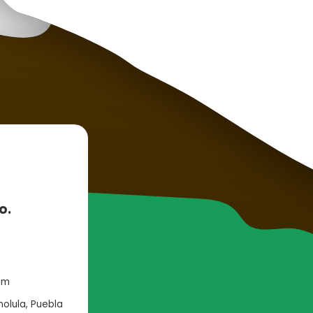
o.
om
holula, Puebla