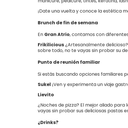
manicure, pedicure, tintes, keratina, lash
¡Date una vuelta y conoce la estética m
Brunch de fin de semana
En
Gran Atrio
, contamos con diferentes
Frikilicious
¿Artesanalmente delicioso?
sobre todo, no te vayas sin probar su d
Punto de reunión familiar
Si estás buscando opciones familiares p
Sukel
¡Ven y experimenta un viaje gas
Lievito
¿Noches de pizza? El mejor aliado para 
vayas sin probar sus deliciosas pastas 
¿Drinks?